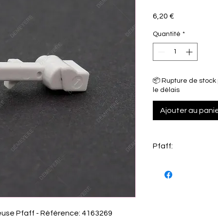
Prix
6,20 €
Quantité
*
📦 Rupture de stock 
le délais
Ajouter au pani
Pfaff:
1230 OL (LIDL) - Hobb
teuse Pfaff - Référence: 4163269