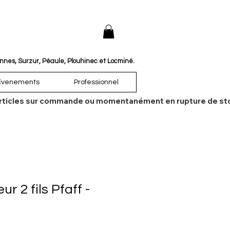
annes, Surzur, Péaule, Plouhinec et Locminé.
Évenements
Professionnel
es articles sur commande ou momentanément en rupture de sto
r 2 fils Pfaff -