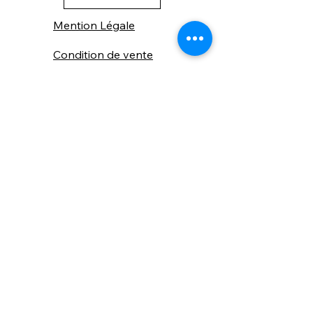
Mention Légale
Condition de vente
Cookies
Confidentialité
Nous connaitre
⚙️ Comme une machine bien
réglée, nos contenus sont
protégés. Clic droit
indisponible.
Suivez nous sur les réseaux sociaux
"Recevez nos nouveautés et conseils, 
📬 