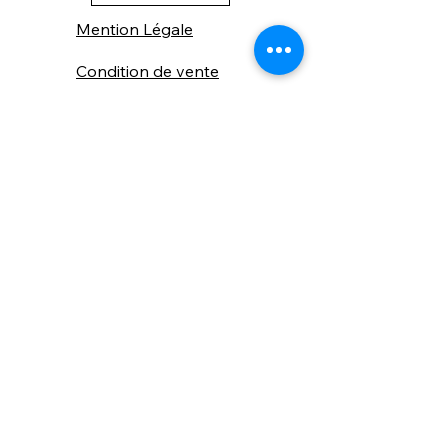
Mention Légale
Condition de vente
Cookies
Confidentialité
Nous connaitre
⚙️ Comme une machine bien
réglée, nos contenus sont
protégés. Clic droit
indisponible.
Suivez nous sur les réseaux sociaux
"Recevez nos nouveautés et conseils, 
📬 