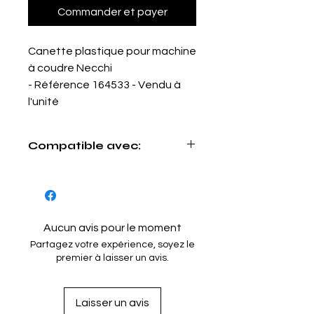
Commander et payer
Canette plastique pour machine
à coudre Necchi
- Référence 164533 - Vendu à
l'unité
Compatible avec:
Necchi:
Lydia, Alice / 542 / 543 / 544
/ 545 / 563 / 564 / 565 / 566 / 582
/ 583 / 584 / 585 / 586 / 587 / Omnia
ZZ / NOGAMATIC II
Aucun avis pour le moment
Partagez votre expérience, soyez le
premier à laisser un avis.
Laisser un avis