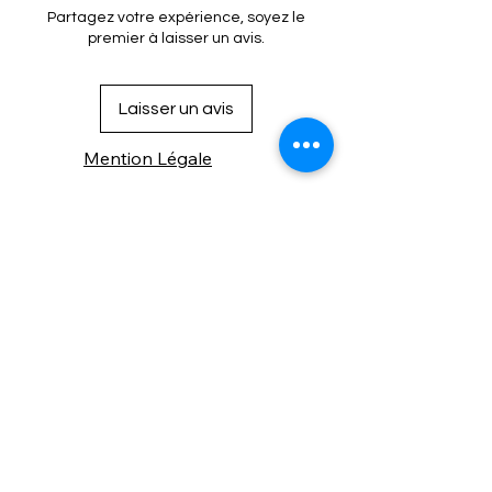
Partagez votre expérience, soyez le
premier à laisser un avis.
Laisser un avis
Mention Légale
Condition de vente
Cookies
Confidentialité
Nous connaitre
⚙️ Comme une machine bien
réglée, nos contenus sont
protégés. Clic droit
indisponible.