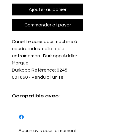
Ajouter au panier
Commander et payer
Canette acier pour machine à
coudre industrielle triple
entrainement Durkopp Addler -
Marque
Durkopp Référence: 0245
001660 - Vendu à l'unité
Compatible avec:
Dürkopp Addler:
167 / 168 / 169 / 243/
244 / 267 / 268 / 269 / 271 / 272 / 291
/ 292 / 294 / 367 / 467 / 667 / 767 /
867 / 8967
Aucun avis pour le moment