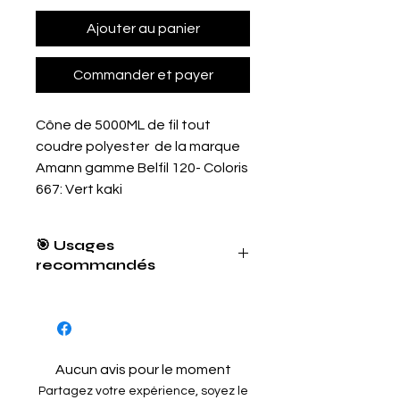
Ajouter au panier
Commander et payer
Cône de 5000ML de fil tout
coudre polyester de la marque
Amann gamme Belfil 120- Coloris
667: Vert kaki
🎯 Usages
recommandés
👕 Confection de vêtements
légers et techniques
🧥 Couture de textiles outdoor ou
Aucun avis pour le moment
de sport
Partagez votre expérience, soyez le
👜 Accessoires en tissu, simili cuir