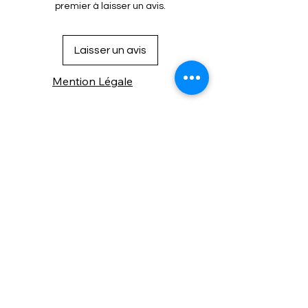
premier à laisser un avis.
ou toile
🛋️ Ameublement léger : coussins,
rideaux, housses
Laisser un avis
🚗 Garnitures intérieures
automobiles
Mention Légale
Condition de vente
Cookies
Confidentialité
Nous connaitre
⚙️ Comme une machine bien
réglée, nos contenus sont
protégés. Clic droit
indisponible.
Suivez nous sur les réseaux sociaux