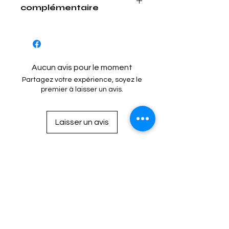
complémentaire
- Marquage couleur : Orange
Aucun avis pour le moment
Partagez votre expérience, soyez le
premier à laisser un avis.
Laisser un avis
Mention Légale
Condition de vente
Cookies
Confidentialité
Nous connaitre