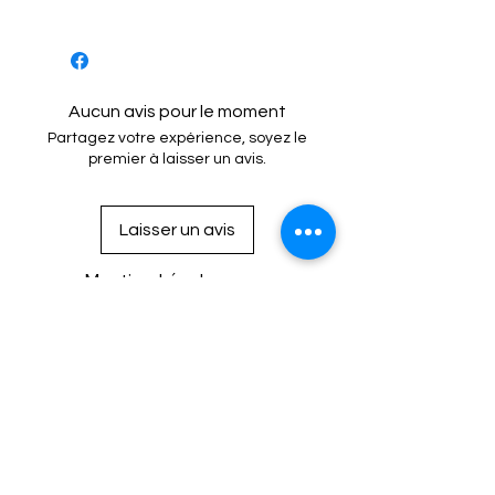
- Marquage couleur : Orange
Aucun avis pour le moment
Partagez votre expérience, soyez le
premier à laisser un avis.
Laisser un avis
Mention Légale
Condition de vente
Cookies
Confidentialité
Nous connaitre
⚙️ Comme une machine bien