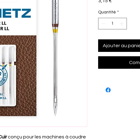
Prix
3,15 €
Quantité
*
Ajouter au pani
Comm
uir
conçu pour les machines à coudre