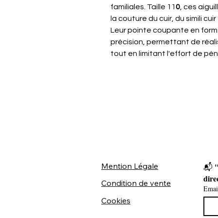
familiales. Taille 11
0
, ces aigu
la couture du cuir, du simili cu
Leur pointe coupante en form
précision, permettant de réali
tout en limitant l'effort de péné
Mention Légale
"
📬 
dire
Condition de vente
Emai
Cookies