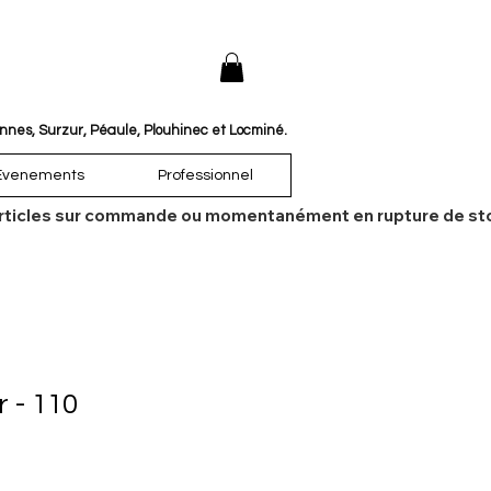
annes, Surzur, Péaule, Plouhinec et Locminé.
Évenements
Professionnel
es articles sur commande ou momentanément en rupture de sto
r - 110