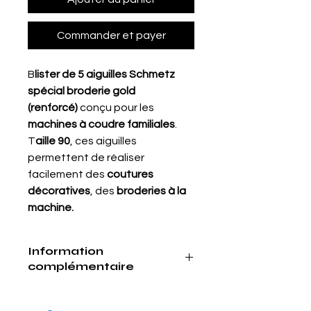
Commander et payer
B
lister de 5 aiguilles Schmetz
spécial broderie gold
(renforcé)
conçu pour les
machines à coudre familiales
.
T
aille 90
, ces aiguilles
permettent de réaliser
facilement des
coutures
décoratives
, des
broderies à la
machine.
Information
complémentaire
Marquage couleur : Aucun
Particularité : Surface plus dure par