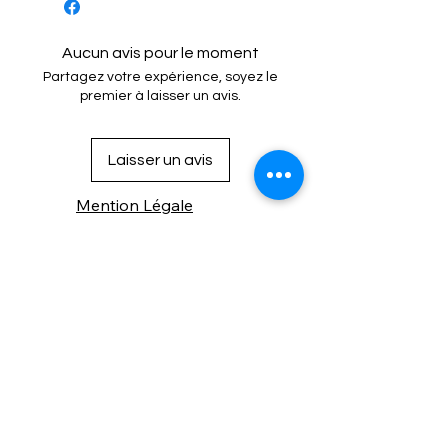
rapport au revêtement standard /
Pointe d'aiguille ultradure/ Grand
Aucun avis pour le moment
chas à revêtement dur
Partagez votre expérience, soyez le
premier à laisser un avis.
Laisser un avis
Mention Légale
Condition de vente
Cookies
Confidentialité
Nous connaitre
⚙️ Comme une machine bien
réglée, nos contenus sont
protégés. Clic droit