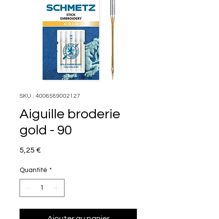
SKU : 4006589002127
Aiguille broderie
gold - 90
Prix
5,25 €
Quantité
*
Ajouter au panier