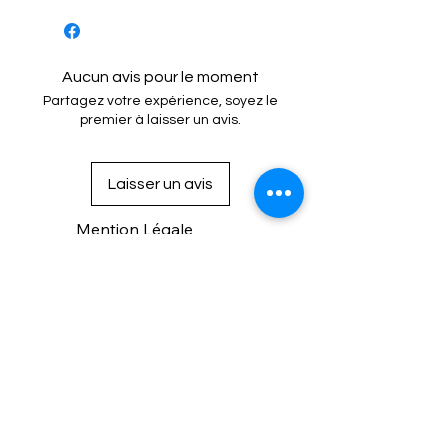
- Remarque : L'enfileur d'aiguille
automatique ne fonctionne pas
avec les aiguilles doubles !
Aucun avis pour le moment
Partagez votre expérience, soyez le
premier à laisser un avis.
Laisser un avis
Mention Légale
Condition de vente
Cookies
Confidentialité
Nous connaitre
⚙️ Comme une machine bien
réglée, nos contenus sont