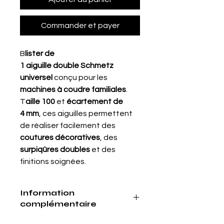
Commander et payer
B
lister de
1 aiguille double Schmetz
universel
conçu pour les
machines à coudre familiales
.
T
aille 100
et
écartement de
4 mm
, ces aiguilles permettent
de réaliser facilement des
coutures décoratives
, des
surpiqûres doubles
et des
finitions soignées.
Information
complémentaire
- Marquage couleur Aucun