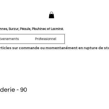
annes, Surzur, Péaule, Plouhinec et Locminé.
Évenements
Professionnel
es articles sur commande ou momentanément en rupture de sto
derie - 90