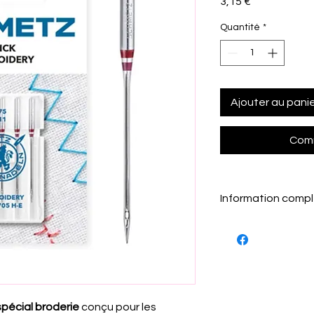
Prix
3,15 €
Quantité
*
Ajouter au pani
Comm
Information comp
Forme du point : Poi
Marquage couleur :
 spécial broderie
conçu pour les