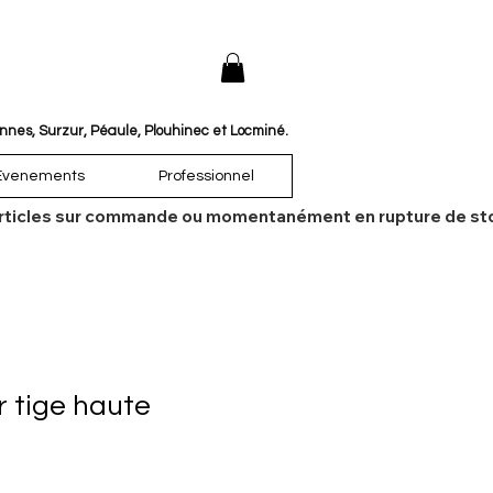
annes, Surzur, Péaule, Plouhinec et Locminé.
Évenements
Professionnel
es articles sur commande ou momentanément en rupture de sto
 tige haute