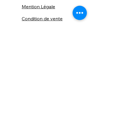
Mention Légale
Condition de vente
Cookies
Confidentialité
Nous connaitre
⚙️ Comme une machine bien
réglée, nos contenus sont
protégés. Clic droit
indisponible.
Suivez nous sur les réseaux sociaux
"Recevez nos nouveautés et conseils, 
📬 