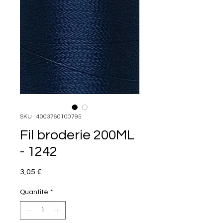
SKU : 4003760100795
Fil broderie 200ML
- 1242
Prix
3,05 €
Quantité
*