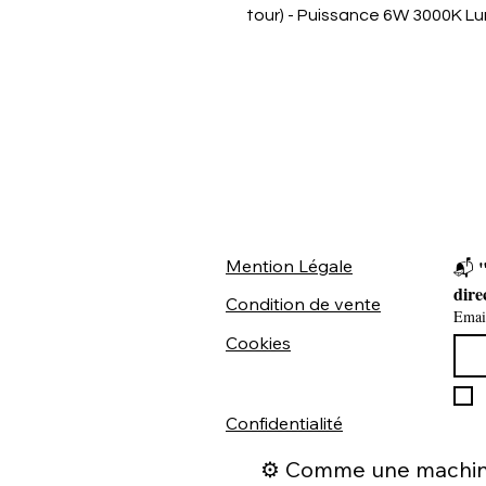
tour) - Puissance 6W 3000K L
Mention Légale
"
📬 
dire
Condition de vente
Emai
Cookies
Confidentialité
⚙️ Comme une machine 