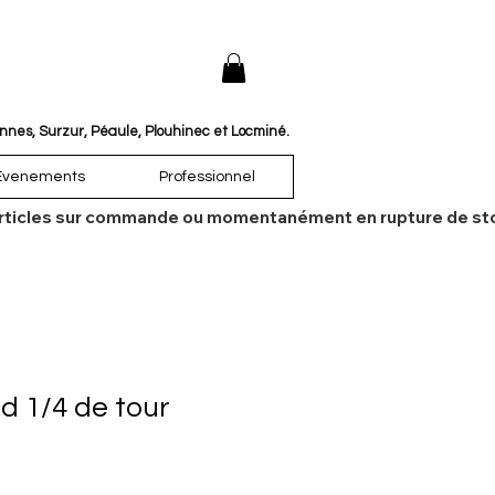
annes, Surzur, Péaule, Plouhinec et Locminé.
Évenements
Professionnel
es articles sur commande ou momentanément en rupture de sto
d 1/4 de tour