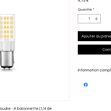
Prix
4,75 €
Quantité
*
Ajouter au pani
Comm
Information comp
Dimension 15X50.5
On peux remplacé l'a
de réduire sa conso
certaine machine a
variable à la pédale
oudre - A baïonnette (1/4 de