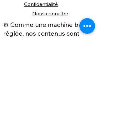
Confidentialité
Nous connaitre
⚙️ Comme une machine bien
réglée, nos contenus sont
protégés. Clic droit
indisponible.
Suivez nous sur les réseaux sociaux
"Recevez nos nouveautés et conseils, 
📬 
une fois de temps en temps, 
directement par e-mail."
Email
*