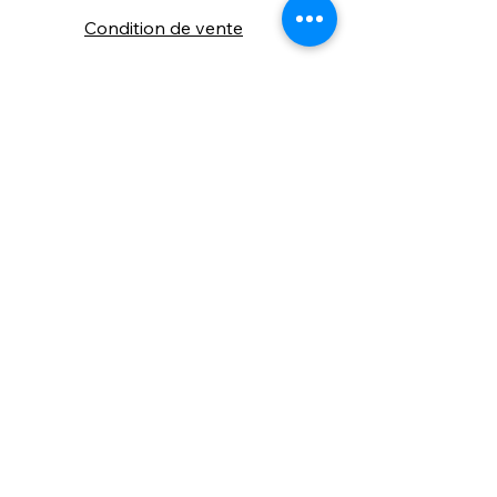
Condition de vente
Cookies
Confidentialité
Nous connaitre
⚙️ Comme une machine bien
réglée, nos contenus sont
protégés. Clic droit
indisponible.
Suivez nous sur les réseaux sociaux
"Recevez nos nouveautés et conseils, 
📬 
une fois de temps en temps, 
directement par e-mail."