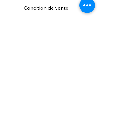
Condition de vente
Cookies
Confidentialité
Nous connaitre
⚙️ Comme une machine bien
réglée, nos contenus sont
protégés. Clic droit
indisponible.
Suivez nous sur les réseaux sociaux
"Recevez nos nouveautés et conseils, 
📬 
une fois de temps en temps, 
directement par e-mail."