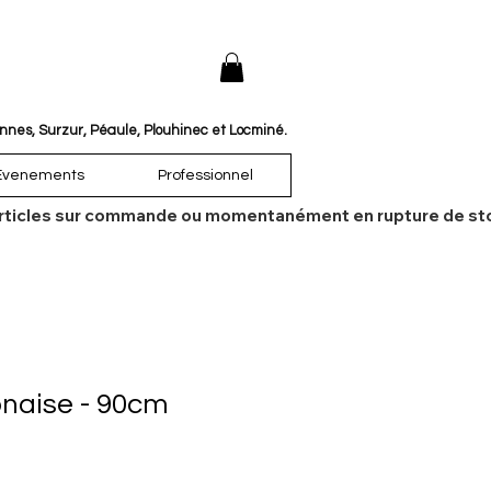
annes, Surzur, Péaule, Plouhinec et Locminé.
Évenements
Professionnel
es articles sur commande ou momentanément en rupture de sto
naise - 90cm