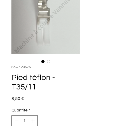
SKU : 23575
Pied téflon -
T35/11
Prix
8,50 €
Quantité
*