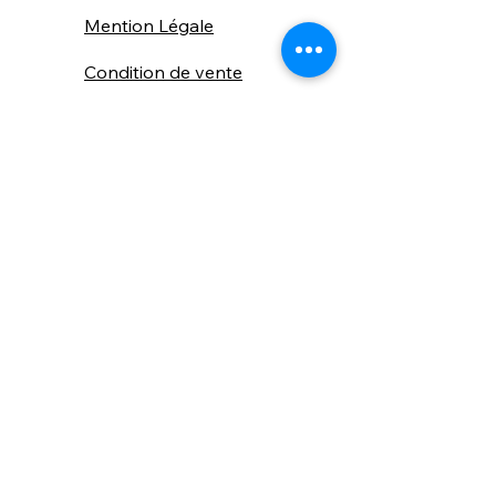
Mention Légale
Condition de vente
Cookies
Confidentialité
Nous connaitre
⚙️ Comme une machine bien
réglée, nos contenus sont
protégés. Clic droit
indisponible.
Suivez nous sur les réseaux sociaux
"Recevez nos nouveautés et conseils, 
📬 