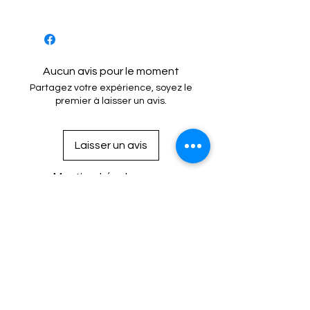
: Blouson, anoraks, parapluie,
vêtement imperméables, sacs de
voyage, équipement de camping...
Aucun avis pour le moment
Partagez votre expérience, soyez le
premier à laisser un avis.
Laisser un avis
Mention Légale
Condition de vente
Cookies
Confidentialité
Nous connaitre
⚙️ Comme une machine bien