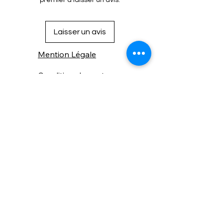
premier à laisser un avis.
Laisser un avis
Mention Légale
Condition de vente
Cookies
Confidentialité
Nous connaitre
⚙️ Comme une machine bien
réglée, nos contenus sont
protégés. Clic droit
indisponible.
Suivez nous sur les réseaux sociaux