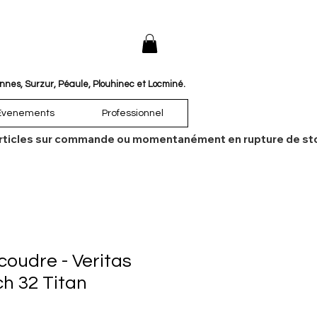
annes, Surzur, Péaule, Plouhinec et Locminé.
Évenements
Professionnel
es articles sur commande ou momentanément en rupture de sto
coudre - Veritas
ch 32 Titan