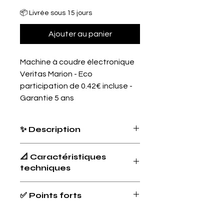
📦 Livrée sous 15 jours
Ajouter au panier
Machine à coudre électronique
Veritas Marion - Eco
participation de 0.42€ incluse -
Garantie 5 ans
✨ Description
La Veritas Marion est une
machine à
📐 Caractéristiques
coudre électronique ultra complète
,
techniques
pensée pour les couturiers
exigeants. Elle propose
310
programmes de points
, dont chiffres,
Type
Machine à
✅ Points forts
lettres, points décoratifs, extensibles
coudre
et surjetés. Elle ajuste
électronique
310 programmes de couture,
automatiquement la largeur du