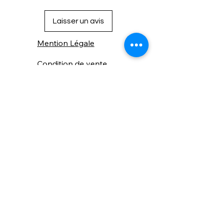
Laisser un avis
Mention Légale
Condition de vente
Cookies
Confidentialité
Nous connaitre
⚙️ Comme une machine bien
réglée, nos contenus sont
protégés. Clic droit
indisponible.
Suivez nous sur les réseaux sociaux