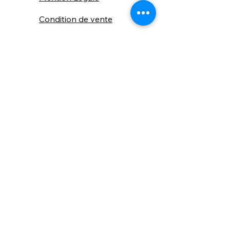
Condition de vente
Cookies
Confidentialité
Nous connaitre
⚙️ Comme une machine bien
réglée, nos contenus sont
protégés. Clic droit
indisponible.
Suivez nous sur les réseaux sociaux
"Recevez nos nouveautés et conseils, 
📬 
une fois de temps en temps, 