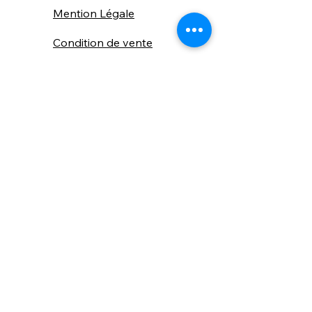
Mention Légale
Condition de vente
Cookies
Confidentialité
Nous connaitre
⚙️ Comme une machine bien
réglée, nos contenus sont
protégés. Clic droit
indisponible.
Suivez nous sur les réseaux sociaux
"Recevez nos nouveautés et conseils, 
📬 