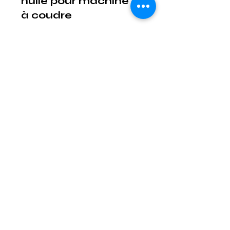
huile pour machine
à coudre
Cet achat était pour ma belle
sœur qui est ravie de celui-ci.
Avis utile ?
Oui
Mention Légale
Condition de vente
Cookies
Confidentialité
Nous connaitre
⚙️ Comme une machine bien
réglée, nos contenus sont
protégés. Clic droit
indisponible.