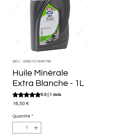
SKU : 3490101946746
Huile Minérale
Extra Blanche - 1L
La note est de 5.0 sur cinq étoiles selon 1 avis
5.0 | 1 avis
Prix
16,50 €
Quantité
*