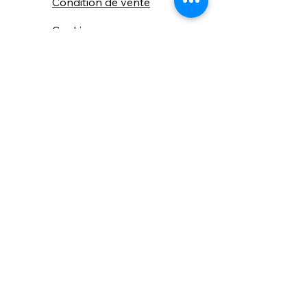
Condition de vente
Cookies
Confidentialité
Nous connaitre
⚙️ Comme une machine bien
réglée, nos contenus sont
protégés. Clic droit
indisponible.
Suivez nous sur les réseaux sociaux
"Recevez nos nouveautés et conseils, 
📬 
une fois de temps en temps, 
directement par e-mail."
Email
*