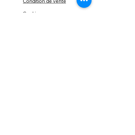
Condition de vente
Cookies
Confidentialité
Nous connaitre
⚙️ Comme une machine bien
réglée, nos contenus sont
protégés. Clic droit
indisponible.
Suivez nous sur les réseaux sociaux
"Recevez nos nouveautés et conseils, 
📬 
une fois de temps en temps, 
directement par e-mail."
Email
*