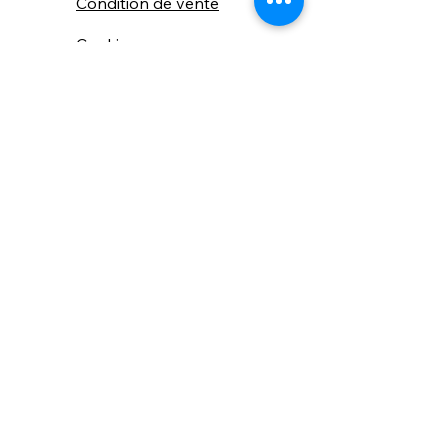
Condition de vente
Cookies
Confidentialité
Nous connaitre
⚙️ Comme une machine bien
réglée, nos contenus sont
protégés. Clic droit
indisponible.
Suivez nous sur les réseaux sociaux
"Recevez nos nouveautés et conseils, 
📬 
une fois de temps en temps, 
directement par e-mail."
Email
*