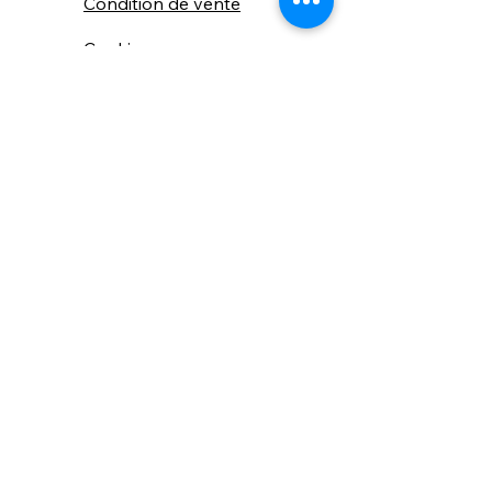
Condition de vente
Cookies
Confidentialité
Nous connaitre
⚙️ Comme une machine bien
réglée, nos contenus sont
protégés. Clic droit
indisponible.
Suivez nous sur les réseaux sociaux
"Recevez nos nouveautés et conseils, 
📬 
une fois de temps en temps, 
directement par e-mail."
Email
*