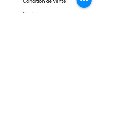
Condition de vente
Cookies
Confidentialité
Nous connaitre
⚙️ Comme une machine bien
réglée, nos contenus sont
protégés. Clic droit
indisponible.
Suivez nous sur les réseaux sociaux
"Recevez nos nouveautés et conseils, 
📬 
une fois de temps en temps, 
directement par e-mail."
Email
*