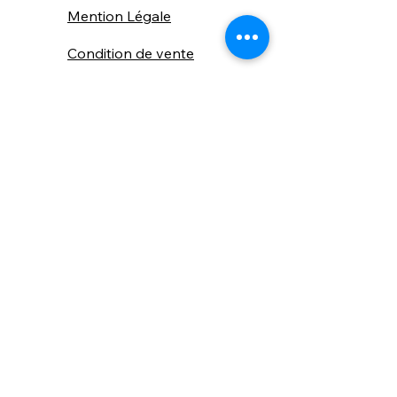
Mention Légale
Condition de vente
Cookies
Confidentialité
Nous connaitre
⚙️ Comme une machine bien
réglée, nos contenus sont
protégés. Clic droit
indisponible.
Suivez nous sur les réseaux sociaux
"Recevez nos nouveautés et conseils, 
📬 