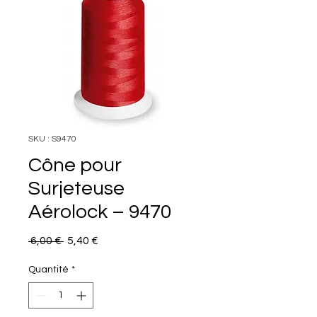
SKU : S9470
Cône pour
Surjeteuse
Aérolock – 9470
Prix
Prix
 6,00 € 
5,40 €
original
promotionnel
Quantité
*