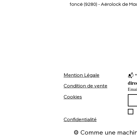
foncé (9280) - Aérolock de Ma
Mention Légale
"
📬 
dire
Condition de vente
Emai
Cookies
Confidentialité
⚙️ Comme une machine 