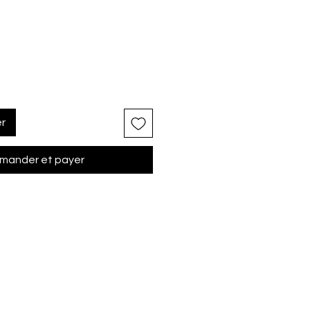
otionnel
er
ander et payer