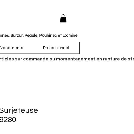
annes, Surzur, Péaule, Plouhinec et Locminé.
Évenements
Professionnel
es articles sur commande ou momentanément en rupture de sto
Surjeteuse
 9280