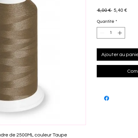
Prix
Prix
 6,00 € 
5,40 €
original
prom
Quantité
*
Ajouter au pani
Comm
udre de 2500ML couleur Taupe