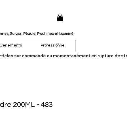
annes, Surzur, Péaule, Plouhinec et Locminé.
Évenements
Professionnel
es articles sur commande ou momentanément en rupture de sto
udre 200ML - 483