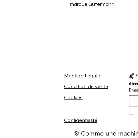
marque Gütermann
Mention Légale
"
📬 
dire
Condition de vente
Emai
Cookies
Confidentialité
⚙️ Comme une machine 