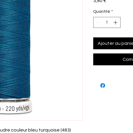
Prix
3,80 €
Quantité
*
Ajouter au pani
Comm
udre couleur bleu turquoise (483)