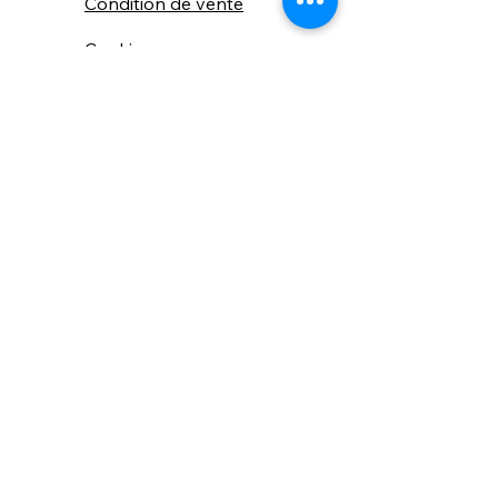
Condition de vente
Cookies
Confidentialité
Nous connaitre
⚙️ Comme une machine bien
réglée, nos contenus sont
protégés. Clic droit
indisponible.
Suivez nous sur les réseaux sociaux
"Recevez nos nouveautés et conseils, 
📬 
une fois de temps en temps, 
directement par e-mail."
Email
*