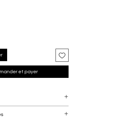
er
ander et payer
ermann coloris 696 est un
marron
es
it pour les coutures solides et
 % polyester est conçu pour les
à la traction
uir, jean, bâche, mais aussi pour
 Marron foncé
 à sa compatibilité avec les