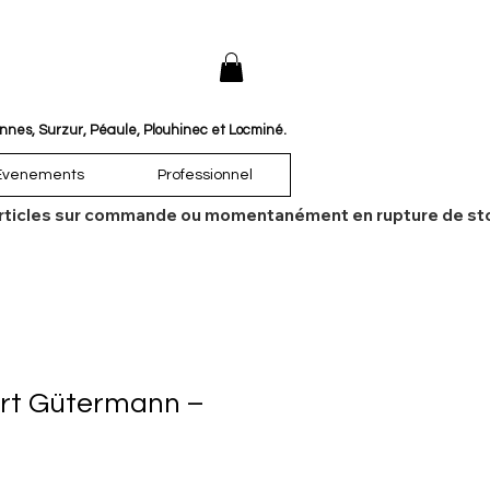
annes, Surzur, Péaule, Plouhinec et Locminé.
Évenements
Professionnel
es articles sur commande ou momentanément en rupture de sto
Fort Gütermann –