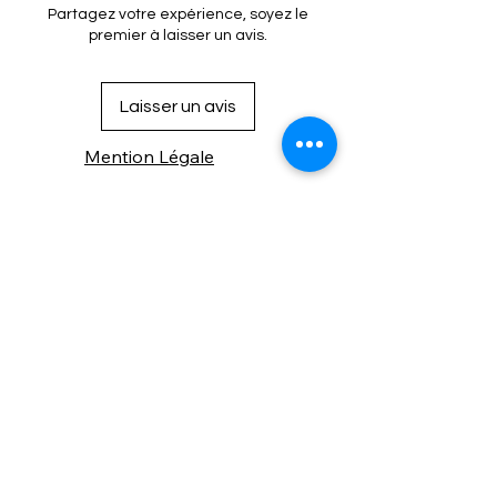
parfaitement dans les créations
Partagez votre expérience, soyez le
machine, aiguilles universelles
classiques, rustiques ou
premier à laisser un avis.
NM 70–100
automnales. Ce fil 100 % polyester
🧼 Lavable à 95°C
est ultra résistant, doux et
compatible avec la couture main et
Laisser un avis
machine.
Mention Légale
Condition de vente
Cookies
Confidentialité
Nous connaitre
⚙️ Comme une machine bien
réglée, nos contenus sont
protégés. Clic droit
indisponible.