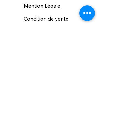
Mention Légale
Condition de vente
Cookies
Confidentialité
Nous connaitre
⚙️ Comme une machine bien
réglée, nos contenus sont
protégés. Clic droit
indisponible.
Suivez nous sur les réseaux sociaux
"Recevez nos nouveautés et conseils, 
📬 