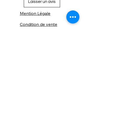
Laisser un avis
Mention Légale
Condition de vente
Cookies
Confidentialité
Nous connaitre
⚙️ Comme une machine bien
réglée, nos contenus sont
protégés. Clic droit
indisponible.
Suivez nous sur les réseaux sociaux