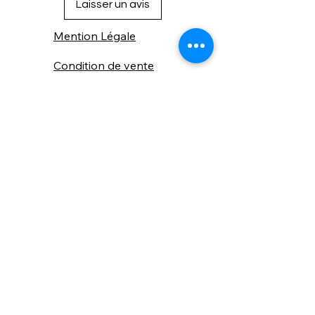
Laisser un avis
Mention Légale
Condition de vente
Cookies
Confidentialité
Nous connaitre
⚙️ Comme une machine bien
réglée, nos contenus sont
protégés. Clic droit
indisponible.
Suivez nous sur les réseaux sociaux