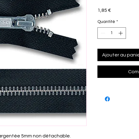
Prix
1,85 €
Quantité
*
Ajouter au pani
Comm
l argentée 5mm non détachable.