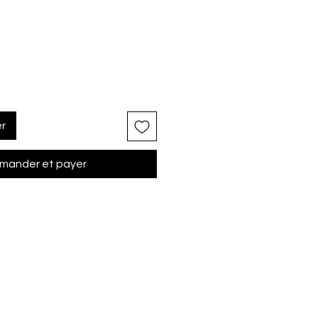
er
ander et payer