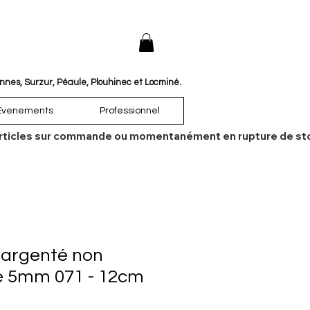
annes, Surzur, Péaule, Plouhinec et Locminé.
Évenements
Professionnel
es articles sur commande ou momentanément en rupture de sto
 argenté non
e 5mm 071 - 12cm