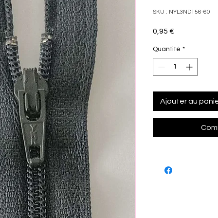
SKU : NYL3ND156-60
Prix
0,95 €
Quantité
*
Ajouter au pani
Comm