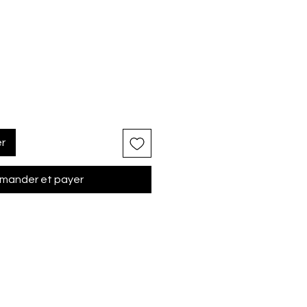
er
ander et payer