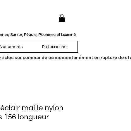
annes, Surzur, Péaule, Plouhinec et Locminé.
Évenements
Professionnel
es articles sur commande ou momentanément en rupture de sto
clair maille nylon
s 156 longueur