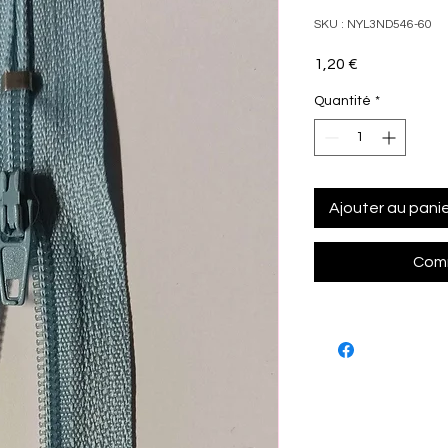
SKU : NYL3ND546-60
Prix
1,20 €
Quantité
*
Ajouter au pani
Comm