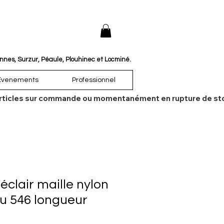
annes, Surzur, Péaule, Plouhinec et Locminé.
Évenements
Professionnel
es articles sur commande ou momentanément en rupture de sto
clair maille nylon
eu 546 longueur