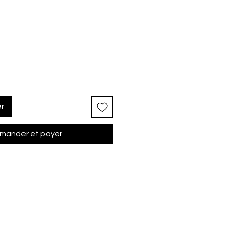
er
ander et payer