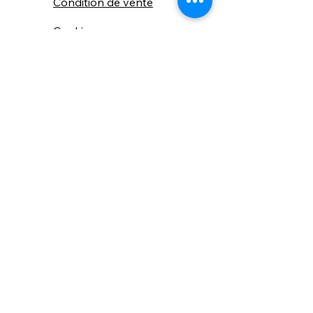
Condition de vente
Cookies
Confidentialité
Nous connaitre
⚙️ Comme une machine bien
réglée, nos contenus sont
protégés. Clic droit
indisponible.
Suivez nous sur les réseaux sociaux
"Recevez nos nouveautés et conseils, 
📬 
une fois de temps en temps, 
directement par e-mail."
Email
*