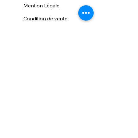
Mention Légale
Condition de vente
Cookies
Confidentialité
Nous connaitre
⚙️ Comme une machine bien
réglée, nos contenus sont
protégés. Clic droit
indisponible.
Suivez nous sur les réseaux sociaux
"Recevez nos nouveautés et conseils, 
📬 