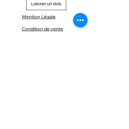
Laisser un avis
Mention Légale
Condition de vente
Cookies
Confidentialité
Nous connaitre
⚙️ Comme une machine bien
réglée, nos contenus sont
protégés. Clic droit
indisponible.
Suivez nous sur les réseaux sociaux