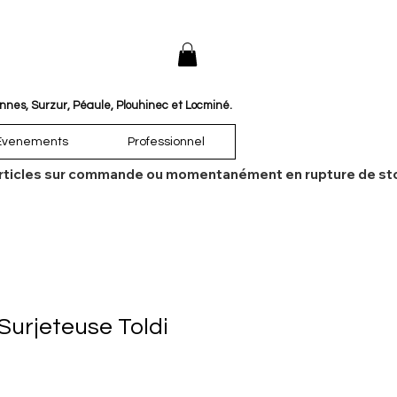
annes, Surzur, Péaule, Plouhinec et Locminé.
Évenements
Professionnel
es articles sur commande ou momentanément en rupture de sto
Surjeteuse Toldi