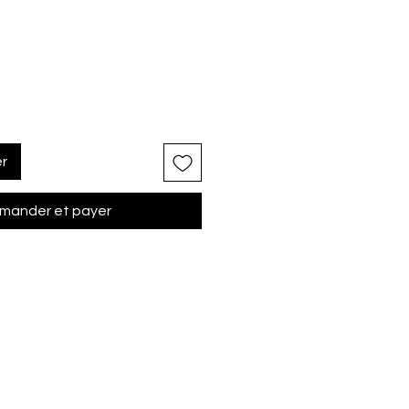
er
ander et payer