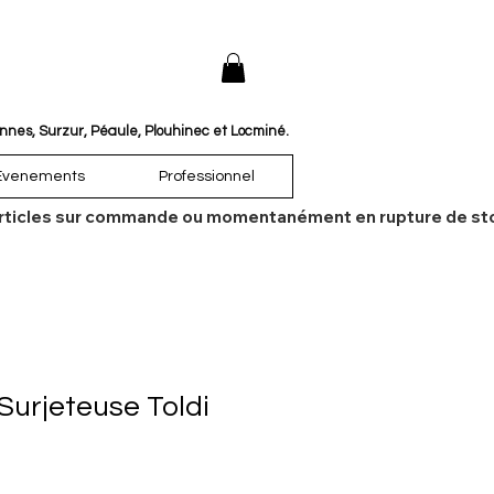
annes, Surzur, Péaule, Plouhinec et Locminé.
Évenements
Professionnel
es articles sur commande ou momentanément en rupture de sto
Surjeteuse Toldi