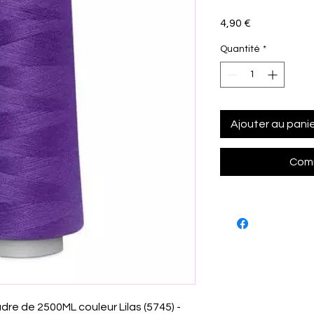
Prix
4,90 €
Quantité
*
Ajouter au pani
Comm
dre de 2500ML couleur Lilas (5745) -