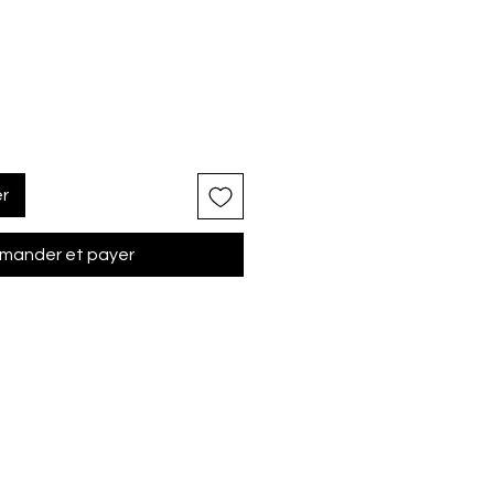
er
ander et payer