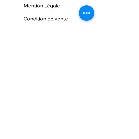
Mention Légale
Condition de vente
Cookies
Confidentialité
Nous connaitre
⚙️ Comme une machine bien
réglée, nos contenus sont
protégés. Clic droit
indisponible.
Suivez nous sur les réseaux sociaux
"Recevez nos nouveautés et conseils, 
📬 